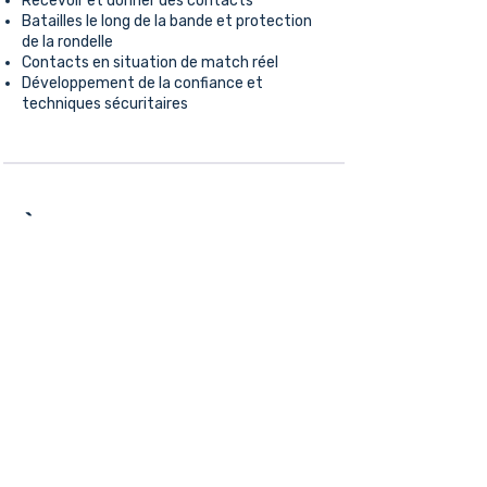
Recevoir et donner des contacts
Batailles le long de la bande et protection
de la rondelle
Contacts en situation de match réel
Développement de la confiance et
techniques sécuritaires
À qui ces cliniques
sont-elles idéales ?
Équipes U11, U13, U15 et U18
Équipes débutant leur saison de jeu avec
contacts
Entraîneurs souhaitant un soutien
professionnel pour l'enseignement des
techniques sécuritaires
Joueurs développant leur confiance en jeu
physique
NOTE : Ces cliniques ne remplacent pas les