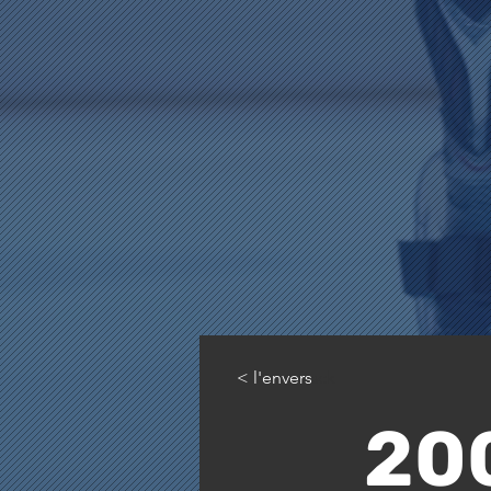
< l'envers
< Back
20