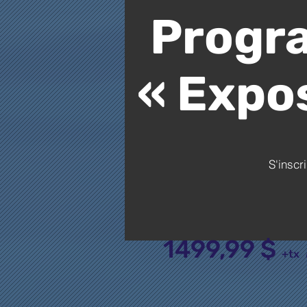
Progr
« Expo
S'inscri
1499,99 $
+t
x