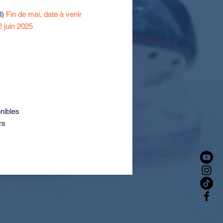
l)
Fin de mai, date à venir
2 juin 2025
onibles
rs