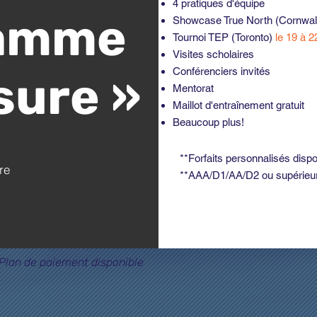
4 pratiques d'équipe
amme
Showcase True North (Cornwal
Tournoi TEP (Toronto)
le 19 à 2
Visites scholaires
Conférenciers invités
sure »
Mentorat
Maillot d'entraînement gratuit
Beaucoup plus!
**Forfaits personnalisés disp
re
**AAA/D1/AA/D2 ou supérieu
Plan de paiement disponible