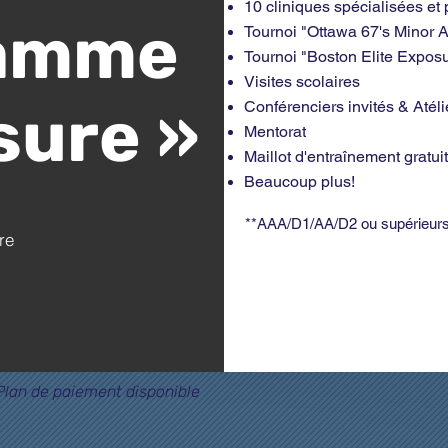
10 cliniques spécialisées et
amme
Tournoi "Ottawa 67's Minor
Tournoi "Boston Elite Expo
Visites scolaires
sure »
Conférenciers invités & Atéli
Mentorat
Maillot d'entraînement gratuit
Beaucoup plus!
**AAA/D1/AA/D2 ou supérieur
re
Plan de paiement disponible