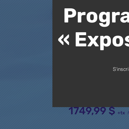
Progr
« Expo
S'inscri
1749,99 $
+t
x